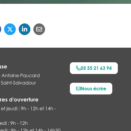
sse
05 55 21 63 94
e Antoine Paucard
 Saint-Salvadour
Nous écrire
k
res d'ouverture
et jeudi : 9h - 12h et 14h -
di : 9h - 12h
di : 9h - 12h et 14h - 16h30