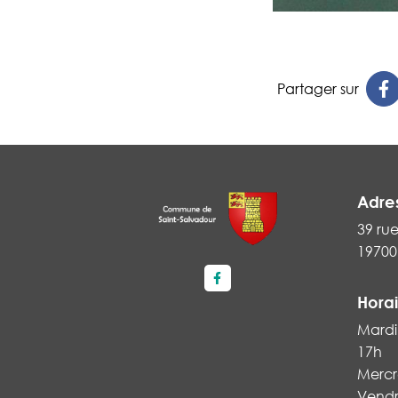
Partager sur
Adre
39 ru
19700
Lien vers le compte Faceboo
Horai
Mardi 
17h
Mercre
Vendre