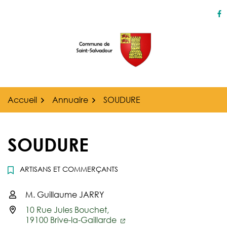
Gestion des traceurs
Aller
au
Li
contenu
Accueil
Annuaire
SOUDURE
SOUDURE
ARTISANS ET COMMERÇANTS
M. Guillaume JARRY
Infos utiles
10 Rue Jules Bouchet,
19100 Brive-la-Gaillarde