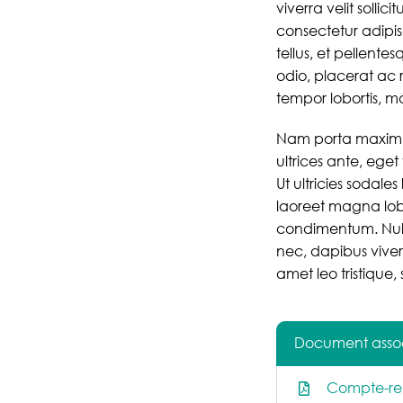
viverra velit solli
consectetur adipis
tellus, et pellentes
odio, placerat ac r
tempor lobortis, mau
Nam porta maximus
ultrices ante, eget
Ut ultricies sodale
laoreet magna lobo
condimentum. Nulla 
nec, dapibus viverr
amet leo tristique,
Document asso
Compte-r