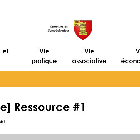
e et
Vie
Vie
V
e
pratique
associative
écon
e] Ressource #1
 #1