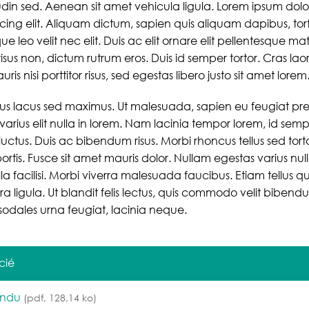
citudin sed. Aenean sit amet vehicula ligula. Lorem ipsum dolo
cing elit. Aliquam dictum, sapien quis aliquam dapibus, tort
que leo velit nec elit. Duis ac elit ornare elit pellentesque matt
isus non, dictum rutrum eros. Duis id semper tortor. Cras lao
ris nisi porttitor risus, sed egestas libero justo sit amet lorem
 lacus sed maximus. Ut malesuada, sapien eu feugiat pret
 varius elit nulla in lorem. Nam lacinia tempor lorem, id semp
s luctus. Duis ac bibendum risus. Morbi rhoncus tellus sed tort
rtis. Fusce sit amet mauris dolor. Nullam egestas varius nul
facilisi. Morbi viverra malesuada faucibus. Etiam tellus quam
a ligula. Ut blandit felis lectus, quis commodo velit bibendu
 sodales urna feugiat, lacinia neque.
cié
endu
(pdf, 128,14 ko)