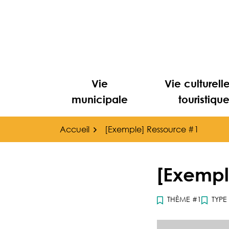
Gestion des traceurs
Aller
au
contenu
Vie
Vie culturell
municipale
touristiqu
Accueil
[Exemple] Ressource #1
[Exempl
THÈME #1
TYPE