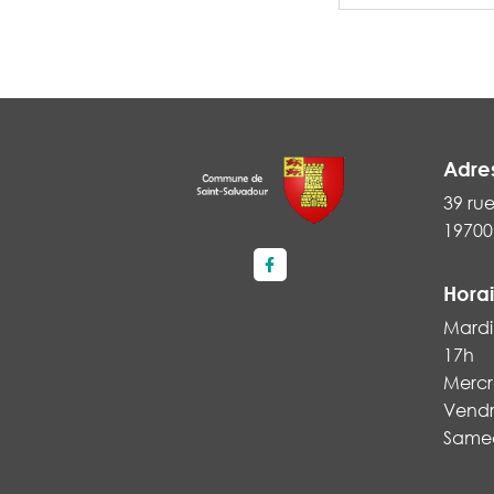
Adre
39 ru
19700
Lien vers le compte Faceboo
Horai
Mardi 
17h
Mercre
Vendre
Samedi