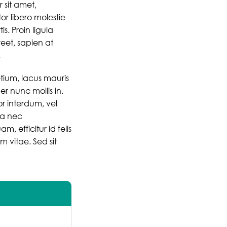
r sit amet,
or libero molestie
is. Proin ligula
reet, sapien at
.
ium, lacus mauris
er nunc mollis in.
or interdum, vel
la nec
, efficitur id felis
m vitae. Sed sit