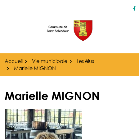
Gestion des traceurs
Aller
au
Li
contenu
Accueil
Vie municipale
Les élus
Marielle MIGNON
Marielle MIGNON